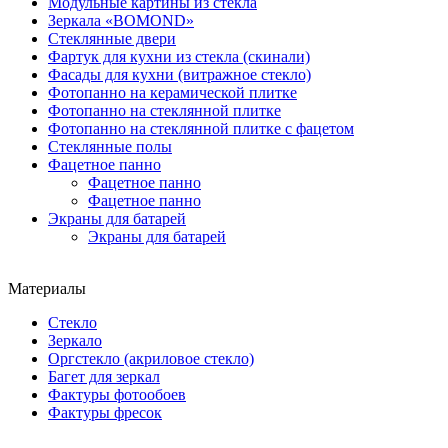
Модульные картины из стекла
Зеркала «BOMOND»
Стеклянные двери
Фартук для кухни из стекла (скинали)
Фасады для кухни (витражное стекло)
Фотопанно на керамической плитке
Фотопанно на стеклянной плитке
Фотопанно на стеклянной плитке с фацетом
Стеклянные полы
Фацетное панно
Фацетное панно
Фацетное панно
Экраны для батарей
Экраны для батарей
Материалы
Стекло
Зеркало
Оргстекло (акриловое стекло)
Багет для зеркал
Фактуры фотообоев
Фактуры фресок