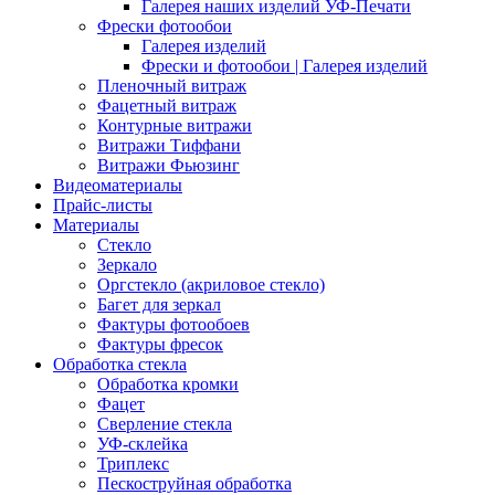
Галерея наших изделий УФ-Печати
Фрески фотообои
Галерея изделий
Фрески и фотообои | Галерея изделий
Пленочный витраж
Фацетный витраж
Контурные витражи
Витражи Тиффани
Витражи Фьюзинг
Видеоматериалы
Прайс-листы
Материалы
Стекло
Зеркало
Оргстекло (акриловое стекло)
Багет для зеркал
Фактуры фотообоев
Фактуры фресок
Обработка стекла
Обработка кромки
Фацет
Сверление стекла
УФ-склейка
Триплекс
Пескоструйная обработка