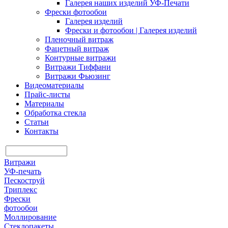
Галерея наших изделий УФ-Печати
Фрески фотообои
Галерея изделий
Фрески и фотообои | Галерея изделий
Пленочный витраж
Фацетный витраж
Контурные витражи
Витражи Тиффани
Витражи Фьюзинг
Видеоматериалы
Прайс-листы
Материалы
Обработка стекла
Статьи
Контакты
Витражи
УФ-печать
Пескоструй
Триплекс
Фрески
фотообои
Моллирование
Стеклопакеты