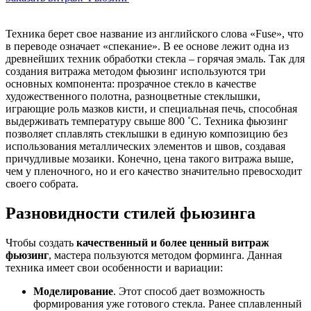
Техника берет свое название из английского слова «Fuse», что
в переводе означает «спекание». В ее основе лежит одна из
древнейших техник обработки стекла – горячая эмаль. Так для
создания витража методом фьюзинг используются три
основных компонента: прозрачное стекло в качестве
художественного полотна, разноцветные стеклышки,
играющие роль мазков кисти, и специальная печь, способная
выдерживать температуру свыше 800 ˚С. Техника фьюзинг
позволяет сплавлять стеклышки в единую композицию без
использования металлических элементов и швов, создавая
причудливые мозаики. Конечно, цена такого витража выше,
чем у пленочного, но и его качество значительно превосходит
своего собрата.
Разновидности стилей фьюзинга
Чтобы создать
качественный и более ценный витраж
фьюзинг
, мастера пользуются методом форминга. Данная
техника имеет свои особенности и вариации:
Моделирование
. Этот способ дает возможность
формирования уже готового стекла. Ранее сплавленный