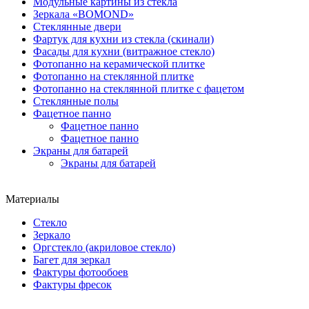
Модульные картины из стекла
Зеркала «BOMOND»
Стеклянные двери
Фартук для кухни из стекла (скинали)
Фасады для кухни (витражное стекло)
Фотопанно на керамической плитке
Фотопанно на стеклянной плитке
Фотопанно на стеклянной плитке с фацетом
Стеклянные полы
Фацетное панно
Фацетное панно
Фацетное панно
Экраны для батарей
Экраны для батарей
Материалы
Стекло
Зеркало
Оргстекло (акриловое стекло)
Багет для зеркал
Фактуры фотообоев
Фактуры фресок