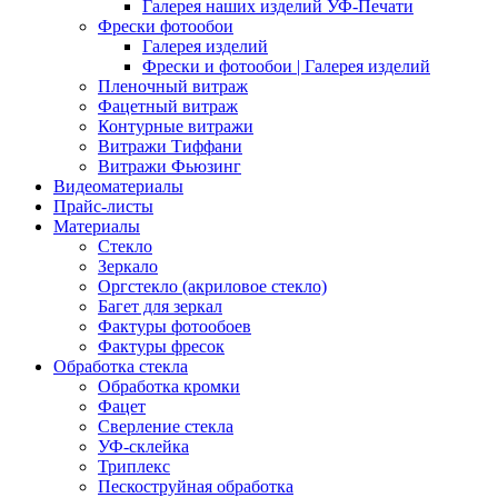
Галерея наших изделий УФ-Печати
Фрески фотообои
Галерея изделий
Фрески и фотообои | Галерея изделий
Пленочный витраж
Фацетный витраж
Контурные витражи
Витражи Тиффани
Витражи Фьюзинг
Видеоматериалы
Прайс-листы
Материалы
Стекло
Зеркало
Оргстекло (акриловое стекло)
Багет для зеркал
Фактуры фотообоев
Фактуры фресок
Обработка стекла
Обработка кромки
Фацет
Сверление стекла
УФ-склейка
Триплекс
Пескоструйная обработка