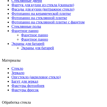
Стеклянные двери
Фартук для кухни из стекла (скинали)
Фасады для кухни (витражное стекло)
Фотопанно на керамической плитке
Фотопанно на стеклянной плитке
Фотопанно на стеклянной плитке с фацетом
Стеклянные полы
Фацетное панно
Фацетное панно
Фацетное панно
Экраны для батарей
Экраны для батарей
Материалы
Стекло
Зеркало
Оргстекло (акриловое стекло)
Багет для зеркал
Фактуры фотообоев
Фактуры фресок
Обработка стекла