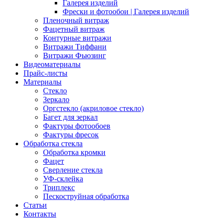
Галерея изделий
Фрески и фотообои | Галерея изделий
Пленочный витраж
Фацетный витраж
Контурные витражи
Витражи Тиффани
Витражи Фьюзинг
Видеоматериалы
Прайс-листы
Материалы
Стекло
Зеркало
Оргстекло (акриловое стекло)
Багет для зеркал
Фактуры фотообоев
Фактуры фресок
Обработка стекла
Обработка кромки
Фацет
Сверление стекла
УФ-склейка
Триплекс
Пескоструйная обработка
Статьи
Контакты