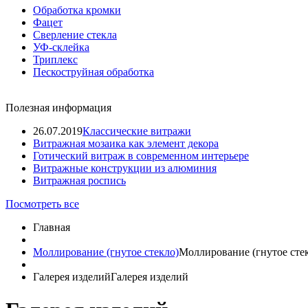
Обработка кромки
Фацет
Сверление стекла
УФ-склейка
Триплекс
Пескоструйная обработка
Полезная информация
26.07.2019
Классические витражи
Витражная мозаика как элемент декора
Готический витраж в современном интерьере
Витражные конструкции из алюминия
Витражная роспись
Посмотреть все
Главная
Моллирование (гнутое стекло)
Моллирование (гнутое сте
Галерея изделий
Галерея изделий