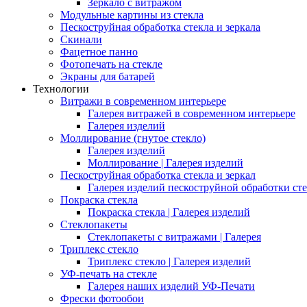
Зеркало с витражом
Модульные картины из стекла
Пескоструйная обработка стекла и зеркала
Скинали
Фацетное панно
Фотопечать на стекле
Экраны для батарей
Технологии
Витражи в современном интерьере
Галерея витражей в современном интерьере
Галерея изделий
Моллирование (гнутое стекло)
Галерея изделий
Моллирование | Галерея изделий
Пескоструйная обработка стекла и зеркал
Галерея изделий пескоструйной обработки сте
Покраска стекла
Покраска стекла | Галерея изделий
Стеклопакеты
Стеклопакеты с витражами | Галерея
Триплекс стекло
Триплекс стекло | Галерея изделий
УФ-печать на стекле
Галерея наших изделий УФ-Печати
Фрески фотообои