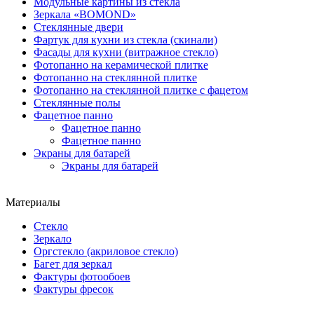
Модульные картины из стекла
Зеркала «BOMOND»
Стеклянные двери
Фартук для кухни из стекла (скинали)
Фасады для кухни (витражное стекло)
Фотопанно на керамической плитке
Фотопанно на стеклянной плитке
Фотопанно на стеклянной плитке с фацетом
Стеклянные полы
Фацетное панно
Фацетное панно
Фацетное панно
Экраны для батарей
Экраны для батарей
Материалы
Стекло
Зеркало
Оргстекло (акриловое стекло)
Багет для зеркал
Фактуры фотообоев
Фактуры фресок