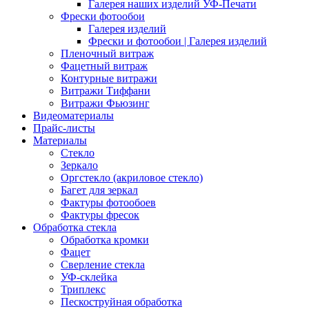
Галерея наших изделий УФ-Печати
Фрески фотообои
Галерея изделий
Фрески и фотообои | Галерея изделий
Пленочный витраж
Фацетный витраж
Контурные витражи
Витражи Тиффани
Витражи Фьюзинг
Видеоматериалы
Прайс-листы
Материалы
Стекло
Зеркало
Оргстекло (акриловое стекло)
Багет для зеркал
Фактуры фотообоев
Фактуры фресок
Обработка стекла
Обработка кромки
Фацет
Сверление стекла
УФ-склейка
Триплекс
Пескоструйная обработка